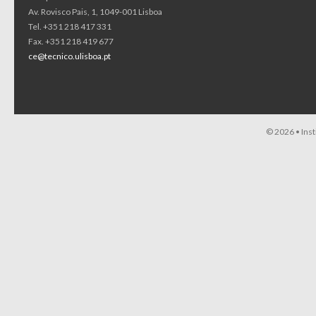
Av. Rovisco Pais, 1, 1049-001 Lisboa
Tel. +351 218 417 331
Fax. +351 218 419 677
ce@tecnico.ulisboa.pt
© 2026 •
Ins